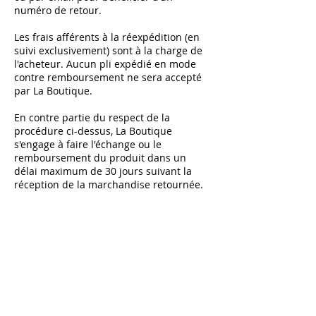
numéro de retour.
Les frais afférents à la réexpédition (en
suivi exclusivement) sont à la charge de
l'acheteur. Aucun pli expédié en mode
contre remboursement ne sera accepté
par La Boutique.
En contre partie du respect de la
procédure ci-dessus, La Boutique
s'engage à faire l'échange ou le
remboursement du produit dans un
délai maximum de 30 jours suivant la
réception de la marchandise retournée.
Pour les commandes passées hors des
pays de l’Union Européenne, il incombe à
l'acheteur de vérifier préalablement que
son matériel est compatible avec la zone
du DVD commandé. Aucun article ne
pourra être accepté en retour dans le
cadre d’un litige de Zone.