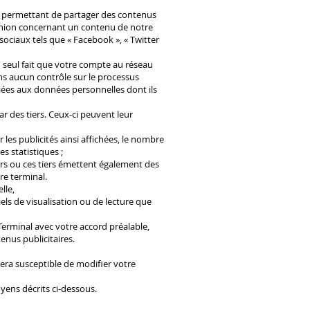
us permettant de partager des contenus
pinion concernant un contenu de notre
 sociaux tels que « Facebook », « Twitter
u seul fait que votre compte au réseau
ons aucun contrôle sur le processus
ciées aux données personnelles dont ils
r des tiers. Ceux-ci peuvent leur
 les publicités ainsi affichées, le nombre
es statistiques ;
eurs ou ces tiers émettent également des
tre terminal.
lle,
ciels de visualisation ou de lecture que
 Terminal avec votre accord préalable,
enus publicitaires.
era susceptible de modifier votre
yens décrits ci-dessous.