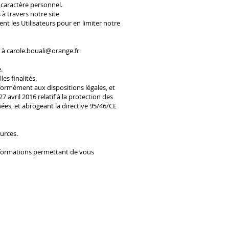
à caractère personnel.
à travers notre site
nt les Utilisateurs pour en limiter notre
l à
carole.bouali@orange.fr
.
s finalités.
formément aux dispositions légales, et
 avril 2016 relatif à la protection des
ées, et abrogeant la directive 95/46/CE
urces.
informations permettant de vous