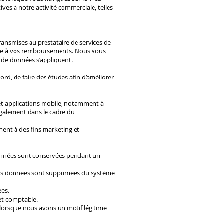
es à notre activité commerciale, telles
ansmises au prestataire de services de
ore à vos remboursements. Nous vous
on de données s’appliquent.
d, de faire des études afin d’améliorer
et applications mobile, notamment à
 également dans le cadre du
nt à des fins marketing et
s données sont conservées pendant un
e, les données sont supprimées du système
ées.
et comptable.
 lorsque nous avons un motif légitime