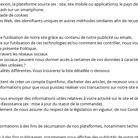
xion, la plateforme source (ex : site, site mobile ou applications), le pays d
crash sur un smartphone.
’aide de cookies
ses Web, des identifiants uniques et autres méthodes similaires afin de recueil
e l’utilisation de notre site grâce au contenu de notre publicité ou emails.
sur l’utilisation de ces technologies et/ou comment les contrôler, nous vo
e présente Politique.
travers les réseaux sociaux
aux sociaux peuvent nous donner accès à certaines de vos données à caractèr
es utilisées ?
lités différentes. Vous trouverez la liste détaillée ci-dessous:
nt de créer un compte Espritfimo, d’acheter des articles, de recevoir vos 
ormations pour que vous puissiez réaliser vos transactions sur notre site et
us envoyer des informations utiles relatives à votre activité sur le site e
assistance (ex : mise à jour du statut de la commande).
ment de nous assurer du respect de la législation en vigueur, de nos Condi
ormations à des fins de sécurisation de nos plateformes, notamment techn
à des fins publicitaires, notamment pour afficher des publicités de notre s