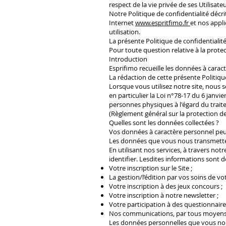
respect de la vie privée de ses Utilisat
Notre Politique de confidentialité décr
Internet
www.espritfimo.fr
et nos appli
utilisation.
La présente Politique de confidentialité 
Pour toute question relative à la prote
Introduction
Esprifimo recueille les données à carac
La rédaction de cette présente Politiq
Lorsque vous utilisez notre site, nous
en particulier la Loi n°78-17 du 6 janvi
personnes physiques à l'égard du traite
(Règlement général sur la protection des
Quelles sont les données collectées ?
Vos données à caractère personnel peu
Les données que vous nous transmette
En utilisant nos services, à travers n
identifier. Lesdites informations sont 
Votre inscription sur le Site ;
La gestion/l’édition par vos soins de v
Votre inscription à des jeux concours ;
Votre inscription à notre newsletter ;
Votre participation à des questionnaires
Nos communications, par tous moyens,
Les données personnelles que vous nou