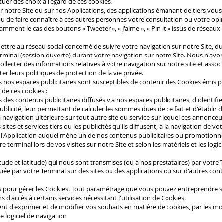
er des choix à l'égard de ces cookies.
 notre Site ou sur nos Applications, des applications émanant de tiers vo
ou de faire connaître à ces autres personnes votre consultation ou votre o
tamment le cas des boutons « Tweeter », « J'aime », « Pin it » issus de réseaux
ttre au réseau social concerné de suivre votre navigation sur notre Site, d
Terminal (session ouverte) durant votre navigation sur notre Site. Nous n'av
llecter des informations relatives à votre navigation sur notre site et asso
r leurs politiques de protection de la vie privée.
s nos espaces publicitaires sont susceptibles de contenir des Cookies émis pa
 de ces cookies :
des contenus publicitaires diffusés via nos espaces publicitaires, d'identifier
ublicité, leur permettant de calculer les sommes dues de ce fait et d'établir d
a navigation ultérieure sur tout autre site ou service sur lequel ces annonc
sites et services tiers ou les publicités qu'ils diffusent, à la navigation de vo
e l'Application auquel mène un de nos contenus publicitaires ou promotionne
e terminal lors de vos visites sur notre Site et selon les matériels et les logi
itude et latitude) qui nous sont transmises (ou à nos prestataires) par votre
tuée par votre Terminal sur des sites ou des applications ou sur d'autres cont
tes pour gérer les Cookies. Tout paramétrage que vous pouvez entreprendre s
s d'accès à certains services nécessitant l'utilisation de Cookies.
nt d'exprimer et de modifier vos souhaits en matière de cookies, par les mo
e logiciel de navigation