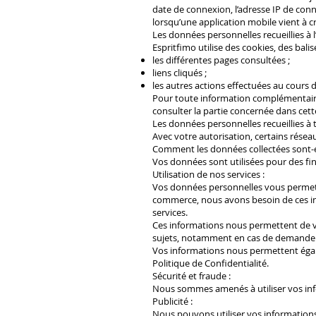
date de connexion, l’adresse IP de conne
lorsqu’une application mobile vient à 
Les données personnelles recueillies à l
Espritfimo utilise des cookies, des bali
les différentes pages consultées ;
liens cliqués ;
les autres actions effectuées au cours d
Pour toute information complémentaire 
consulter la partie concernée dans cett
Les données personnelles recueillies à 
Avec votre autorisation, certains rése
Comment les données collectées sont-ell
Vos données sont utilisées pour des fina
Utilisation de nos services :
Vos données personnelles vous permette
commerce, nous avons besoin de ces inf
services.
Ces informations nous permettent de vo
sujets, notamment en cas de demande d’
Vos informations nous permettent égale
Politique de Confidentialité.
Sécurité et fraude :
Nous sommes amenés à utiliser vos inf
Publicité :
Nous pouvons utiliser vos informations 