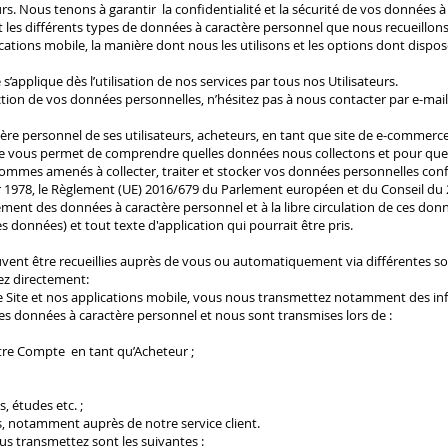
eurs. Nous tenons à garantir la confidentialité et la sécurité de vos données 
it les différents types de données à caractère personnel que nous recueillons 
cations mobile, la manière dont nous les utilisons et les options dont dispose
s’applique dès l’utilisation de nos services par tous nos Utilisateurs.
ction de vos données personnelles, n’hésitez pas à nous contacter par e-mai
tère personnel de ses utilisateurs, acheteurs, en tant que site de e-commerce
ue vous permet de comprendre quelles données nous collectons et pour quelle
 sommes amenés à collecter, traiter et stocker vos données personnelles con
er 1978, le Règlement (UE) 2016/679 du Parlement européen et du Conseil du 27
ment des données à caractère personnel et à la libre circulation de ces donn
 données) et tout texte d'application qui pourrait être pris.
vent être recueillies auprès de vous ou automatiquement via différentes so
z directement:
otre Site et nos applications mobile, vous nous transmettez notamment des 
des données à caractère personnel et nous sont transmises lors de :
otre Compte en tant qu’Acheteur ;
, études etc. ;
 notamment auprès de notre service client.
s transmettez sont les suivantes :