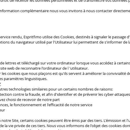
du droit de recevoir les données personnelles et de transmettre vos données
information complémentaire nous vous invitons à nous contacter directemen
ervice rendu, Espritfimo utilise des Cookies, destinés à signaler le passage d'un
options du navigateur utilisé par l'Utilisateur lui permettent de s'informer de
 de lettres et téléchargé sur votre ordinateur lorsque vous accédez à certains
ite web de reconnaitre l'ordinateur de l 'utilisateur.
 les cookies que nous plaçons est qu'ils servent à améliorer la convivialité 
es paramètres linguistiques.
?
utres technologies similaires pour un certains nombres de raisons:
ction contre la fraude, et afin d'identifier et de prévenir les cyber-attaques
vez choisi de recevoir de notre part
ces, le fonctionnement et l'efficacité de notre service
eur
à notre Site, certains cookies peuvent être émis par des tiers. L'émission et l'
de la vie privée de ces tiers. Nous vous informons de l'objet des cookies d