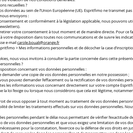
ons recueillies ?
 vos données au sein de l’Union Européenne (UE). Espritfimo ne transmet pas
s nous envoyons :
nsentement et conformément à la législation applicable, nous pouvons util
ewsletters).
retirer votre consentement à tout moment et de manière directe. Pour ce faire
is à votre disposition dans toutes nos communications et de suivre les indic
sse e-mail
carole.bouali@orange.fr
ritfimo > Mes informations personnelles et de décocher la case d’inscriptio
kies, nous vous invitons à consulter la partie concernée dans cette présente
personnelles ?
isposition concernant vos données personnelles :
té de demander une copie de vos données personnelles en notre possession ;
 : vous pouvez demander l’effacement ou la rectification de vos données per
outes les informations vous concernant directement sur votre compte Espri
la loi l’exige ou lorsque nous considérons que cela est légitime, notammen
 droit de vous opposer à tout moment au traitement de vos données personne
sibilité de limiter les traitements effectués sur vos données personnelles. No
ées personnelles pendant le délai nous permettant de vérifier l’exactitude d
fimo de vos données personnelles et que vous exigez une limitation de vos do
cessaires pour la constatation, l’exercice ou la défense de vos droits en jus