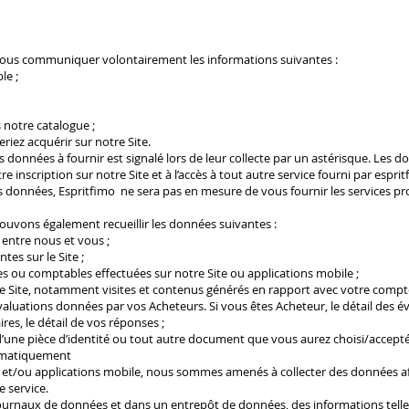
 nous communiquer volontairement les informations suivantes :
le ;
 notre catalogue ;
riez acquérir sur notre Site.
es données à fournir est signalé lors de leur collecte par un astérisque. Les 
e inscription sur notre Site et à l’accès à tout autre service fourni par esprit
données, Espritfimo ne sera pas en mesure de vous fournir les services prop
 pouvons également recueillir les données suivantes :
entre nous et vous ;
es sur le Site ;
es ou comptables effectuées sur notre Site ou applications mobile ;
tre Site, notamment visites et contenus générés en rapport avec votre compt
évaluations données par vos Acheteurs. Si vous êtes Acheteur, le détail des 
es, le détail de vos réponses ;
, d’une pièce d’identité ou tout autre document que vous aurez choisi/accept
omatiquement
te et/ou applications mobile, nous sommes amenés à collecter des données af
e service.
journaux de données et dans un entrepôt de données, des informations telles 