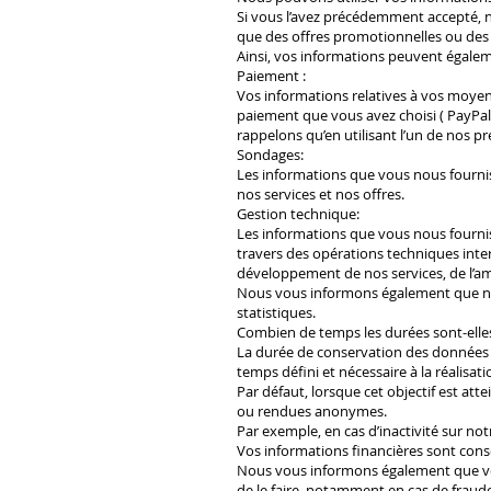
Si vous l’avez précédemment accepté, n
que des offres promotionnelles ou des 
Ainsi, vos informations peuvent égaleme
Paiement :
Vos informations relatives à vos moyen
paiement que vous avez choisi ( PayP
rappelons qu’en utilisant l’un de nos pr
Sondages:
Les informations que vous nous fournis
nos services et nos offres.
Gestion technique:
Les informations que vous nous fourni
travers des opérations techniques inter
développement de nos services, de l’am
Nous vous informons également que no
statistiques.
Combien de temps les durées sont-elle
La durée de conservation des données à 
temps défini et nécessaire à la réalisati
Par défaut, lorsque cet objectif est at
ou rendues anonymes.
Par exemple, en cas d’inactivité sur n
Vos informations financières sont cons
Nous vous informons également que vos 
de le faire, notamment en cas de fraud