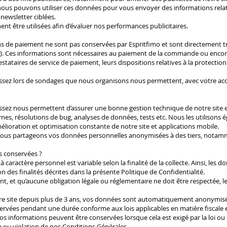
ous pouvons utiliser ces données pour vous envoyer des informations relativ
newsletter ciblées.
nt être utilisées afin d’évaluer nos performances publicitaires.
s de paiement ne sont pas conservées par Espritfimo et sont directement tr
al). Ces informations sont nécessaires au paiement de la commande ou enc
estataires de service de paiement, leurs dispositions relatives à la protecti
sez lors de sondages que nous organisons nous permettent, avec votre accor
ssez nous permettent d’assurer une bonne gestion technique de notre site 
nes, résolutions de bug, analyses de données, tests etc. Nous les utilisons
élioration et optimisation constante de notre site et applications mobile.
us partageons vos données personnelles anonymisées à des tiers, notamme
s conservées ?
caractère personnel est variable selon la finalité de la collecte. Ainsi, le
on des finalités décrites dans la présente Politique de Confidentialité.
teint, et qu’aucune obligation légale ou réglementaire ne doit être respecté
otre site depuis plus de 3 ans, vos données sont automatiquement anonymis
ervées pendant une durée conforme aux lois applicables en matière fiscale 
informations peuvent être conservées lorsque cela est exigé par la loi ou
e ou violation de nos Conditions Générales.