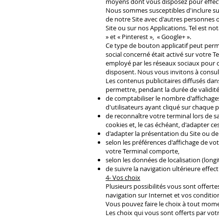
moyens dont vous disposez pour effectu
Nous sommes susceptibles d'inclure sur
de notre Site avec d'autres personnes 
Site ou sur nos Applications. Tel est no
» et « Pinterest », « Google+ ».
Ce type de bouton applicatif peut perme
social concerné était activé sur votre 
employé par les réseaux sociaux pour co
disposent. Nous vous invitons à consulte
Les contenus publicitaires diffusés dan
permettre, pendant la durée de validité
de comptabiliser le nombre d'affichages 
d'utilisateurs ayant cliqué sur chaque p
de reconnaître votre terminal lors de s
cookies et, le cas échéant, d'adapter ces 
d'adapter la présentation du Site ou d
selon les préférences d'affichage de votr
votre Terminal comporte,
selon les données de localisation (long
de suivre la navigation ultérieure effec
4- Vos choix
Plusieurs possibilités vous sont offer
navigation sur Internet et vos condition
Vous pouvez faire le choix à tout mome
Les choix qui vous sont offerts par votr