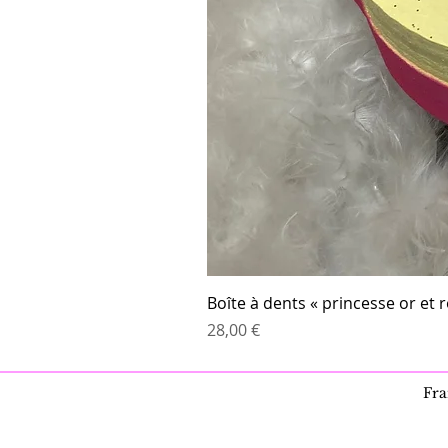
Boîte à dents « princesse or et 
Prix
28,00 €
Fra