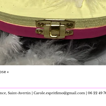
Aperçu rapide
rose «
nce, Saint-Avertin |
Carole.espritfimo@gmail.com
| 06 22 49 7