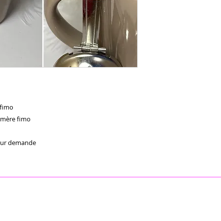
imo 

ymère fimo 

 sur demande 