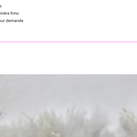
 

ymère fimo 

 sur demande 