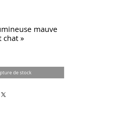
lumineuse mauve
 chat »
pture de stock