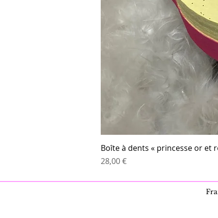
Boîte à dents « princesse or et 
Prix
28,00 €
Fra