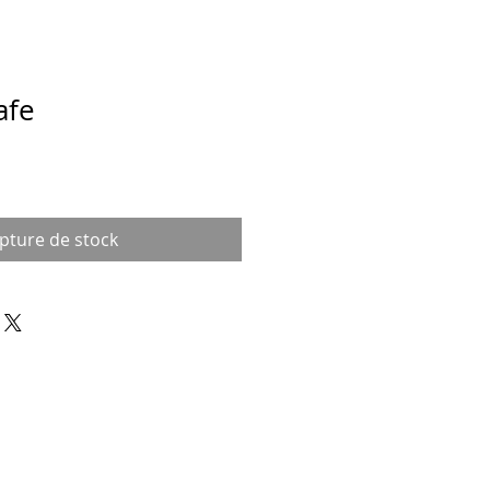
afe
pture de stock