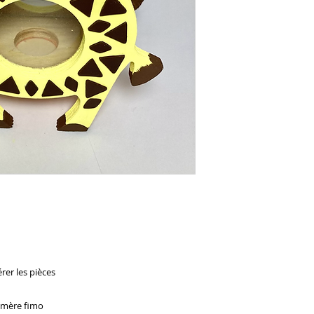
er les pièces 

ymère fimo 