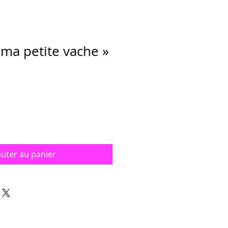
 ma petite vache »
outer au panier